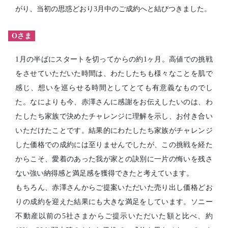
がり、当初の思惑どおり3月中のご成約へと結びつきました。
Oさま
1月の半ばにスタートを切ってからの約1ヶ月。高値での挑戦
をさせていただいた時間は、わたしたちも様々なことを肌で
感じ、想いを巡らせる時間としてとても有意義なものでし
た。なによりも今、赤澤さんに感謝をお伝えしたいのは、わ
たしたち家族で決めたチャレンジに理解を示し、お付き合い
いただけたことです。結果的にわたしたち家族がチャレンジ
した価格での成約には至りませんでしたが、この挑戦を経た
からこそ、愛着のあった我が家との訣別に一片の悔いを残さ
ない強い納得感と満足感を獲得できたと考えています。
もちろん、赤澤さんからご提案いただいた売り出し価格どお
りの成約を迎えた結果にも大きな満足をしています。ソニー
不動産以前の5社さまからご提示いただいた額と比べ、約