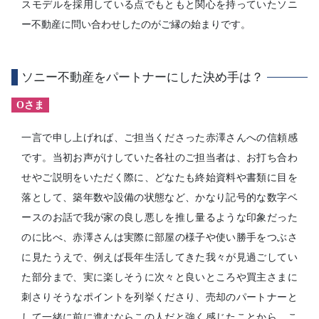
スモデルを採用している点でもともと関心を持っていたソニ
ー不動産に問い合わせしたのがご縁の始まりです。
ソニー不動産をパートナーにした決め手は？
Oさま
一言で申し上げれば、ご担当くださった赤澤さんへの信頼感
です。当初お声がけしていた各社のご担当者は、お打ち合わ
せやご説明をいただく際に、どなたも終始資料や書類に目を
落として、築年数や設備の状態など、かなり記号的な数字ベ
ースのお話で我が家の良し悪しを推し量るような印象だった
のに比べ、赤澤さんは実際に部屋の様子や使い勝手をつぶさ
に見たうえで、例えば長年生活してきた我々が見過ごしてい
た部分まで、実に楽しそうに次々と良いところや買主さまに
刺さりそうなポイントを列挙くださり、売却のパートナーと
して一緒に前に進むならこの人だと強く感じたことから、こ