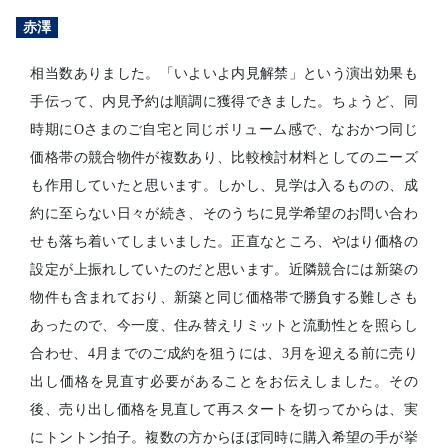
赤澤
相当数ありました。「いよいよ内見解禁」という演出効果も
手伝って、内見予約は順調に獲得できました。ちょうど、同
時期にOさまのご自宅と同じボリューム感で、なおかつ同じ
価格帯の競合物件が複数あり、比較検討材料としてのニーズ
も作用していたと思います。しかし、見学は入るものの、成
約に至らない日々が続き、そのうちに見学希望のお問い合わ
せも落ち着いてしまいました。正直なところ、やはり価格の
設定が上振れしていたのだと思います。近隣競合には新築の
物件も含まれており、新築と同じ価格帯で勝負する難しさも
あったので、今一度、住み替えリミットと流動性とを照らし
合わせ、4月までのご成約を狙うには、3月を迎える前に売り
出し価格を見直す必要があることをお伝えしました。その
後、売り出し価格を見直して再スタートを切ってからは、実
にトントン拍子。複数の方からほぼ同時に購入希望の手が挙